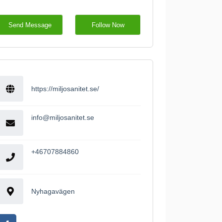
Send Message
Follow Now
https://miljosanitet.se/
info@miljosanitet.se
+46707884860
Nyhagavägen