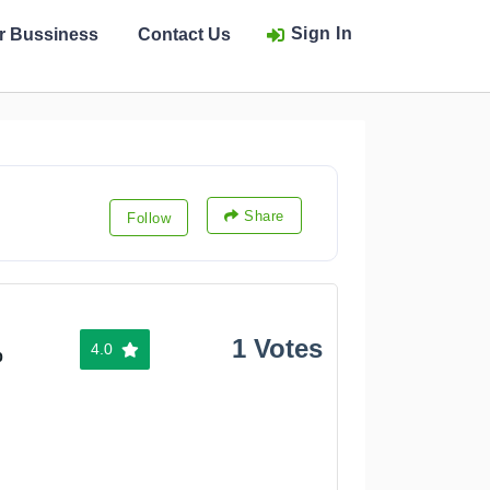
Sign In
ur Bussiness
Contact Us
Share
Follow
1 Votes
4.0
%