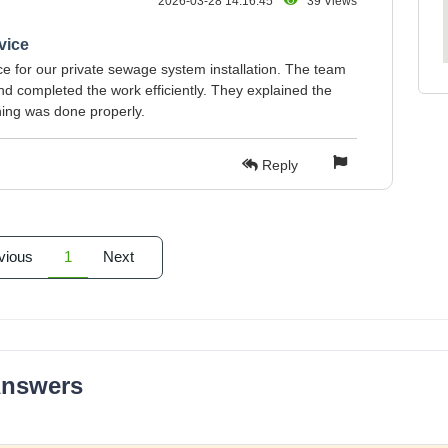
2026-03-28 14:16:45
39 Views
vice
ice for our private sewage system installation. The team
d completed the work efficiently. They explained the
hing was done properly.
Reply
vious
1
Next
Answers