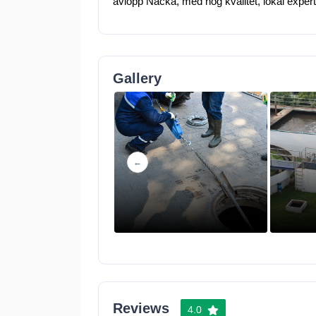
avlopp Nacka, med hög kvalitet, lokal exper
Gallery
Reviews
4.0