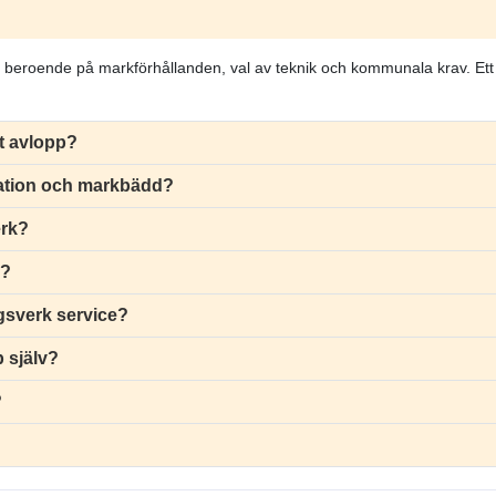
erar beroende på markförhållanden, val av teknik och kommunala krav. Et
.
lt avlopp?
tration och markbädd?
erk?
k?
ngsverk service?
p själv?
?