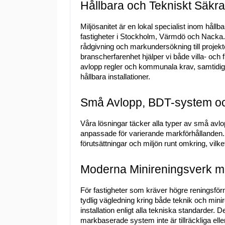
Hållbara och Tekniskt Säkr
Miljösanitet är en lokal specialist inom hållb
fastigheter i Stockholm, Värmdö och Nacka. V
rådgivning och markundersökning till projekter
branscherfarenhet hjälper vi både villa- och fr
avlopp regler och kommunala krav, samtidigt 
hållbara installationer.
Små Avlopp, BDT-system oc
Våra lösningar täcker alla typer av små avl
anpassade för varierande markförhållanden. V
förutsättningar och miljön runt omkring, vilke
Moderna Minireningsverk 
För fastigheter som kräver högre reningsför
tydlig vägledning kring både teknik och minir
installation enligt alla tekniska standarder. D
markbaserade system inte är tillräckliga elle