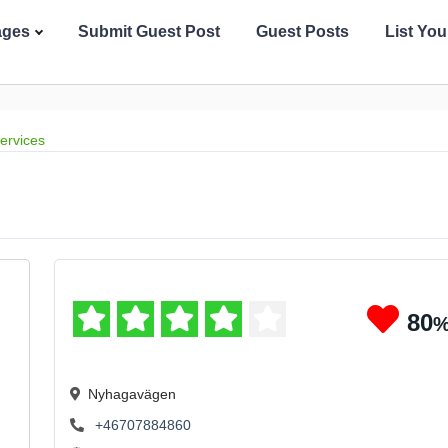
ages
Submit Guest Post
Guest Posts
List Yo
ervices
80
Nyhagavägen
+46707884860