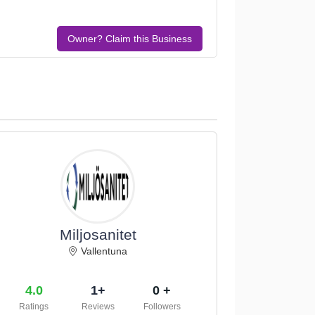
Owner? Claim this Business
Miljosanitet
Vallentuna
4.0
1+
0 +
Ratings
Reviews
Followers