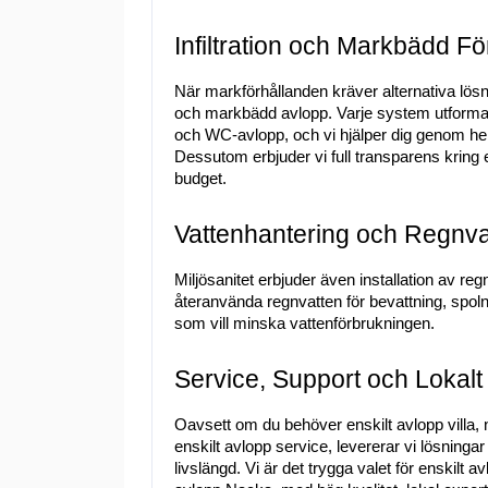
Infiltration och Markbädd För
När markförhållanden kräver alternativa lösnin
och markbädd avlopp. Varje system utformas f
och WC-avlopp, och vi hjälper dig genom hela
Dessutom erbjuder vi full transparens kring e
budget.
Vattenhantering och Regnva
Miljösanitet erbjuder även installation av regn
återanvända regnvatten för bevattning, spolni
som vill minska vattenförbrukningen.
Service, Support och Lokal
Oavsett om du behöver enskilt avlopp villa,
enskilt avlopp service, levererar vi lösninga
livslängd. Vi är det trygga valet för enskilt