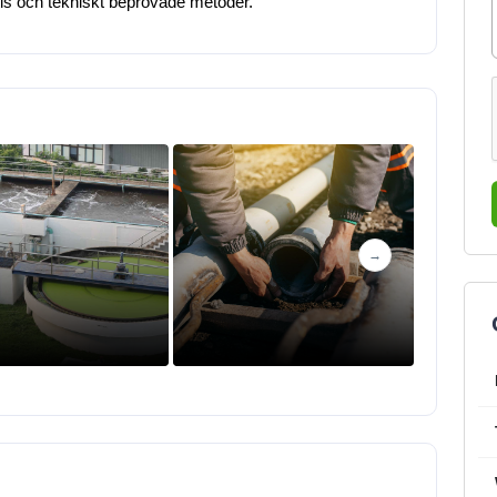
tis och tekniskt beprövade metoder.