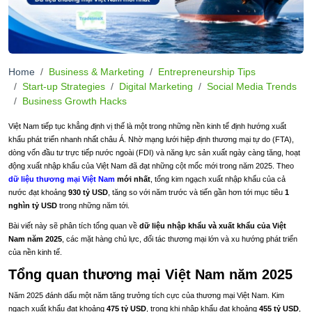
Home
Business & Marketing
Entrepreneurship Tips
Start-up Strategies
Digital Marketing
Social Media Trends
Business Growth Hacks
Việt Nam tiếp tục khẳng định vị thế là một trong những nền kinh tế định hướng xuất
khẩu phát triển nhanh nhất châu Á. Nhờ mạng lưới hiệp định thương mại tự do (FTA),
dòng vốn đầu tư trực tiếp nước ngoài (FDI) và năng lực sản xuất ngày càng tăng, hoạt
động xuất nhập khẩu của Việt Nam đã đạt những cột mốc mới trong năm 2025. Theo
dữ liệu thương mại Việt Nam
mới nhất
, tổng kim ngạch xuất nhập khẩu của cả
nước đạt khoảng
930 tỷ USD
, tăng so với năm trước và tiến gần hơn tới mục tiêu
1
nghìn tỷ USD
trong những năm tới.
Bài viết này sẽ phân tích tổng quan về
dữ liệu nhập khẩu và xuất khẩu của Việt
Nam năm 2025
, các mặt hàng chủ lực, đối tác thương mại lớn và xu hướng phát triển
của nền kinh tế.
Tổng quan thương mại Việt Nam năm 2025
Năm 2025 đánh dấu một năm tăng trưởng tích cực của thương mại Việt Nam. Kim
ngạch xuất khẩu đạt khoảng
475 tỷ USD
, trong khi nhập khẩu đạt khoảng
455 tỷ USD
,